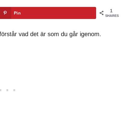
1
Pin
SHARES
 förstår vad det är som du går igenom.