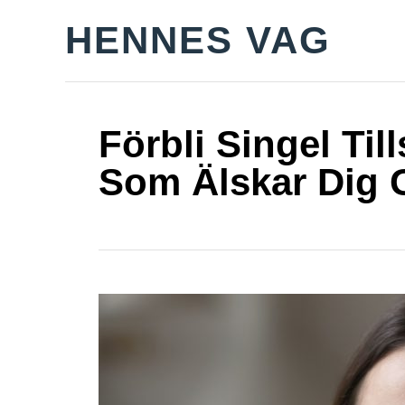
S
HENNES VAG
k
i
p
t
Förbli Singel Ti
o
Som Älskar Dig
C
o
n
t
e
n
t