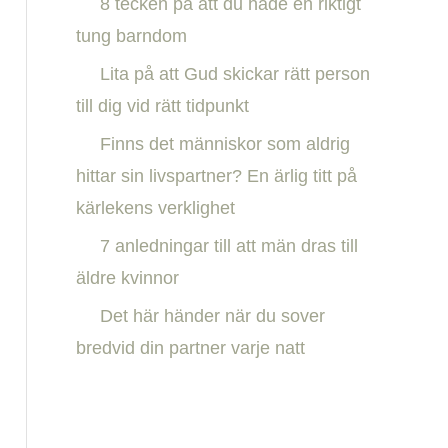
8 tecken på att du hade en riktigt
h
tung barndom
f
Lita på att Gud skickar rätt person
o
till dig vid rätt tidpunkt
r
:
Finns det människor som aldrig
hittar sin livspartner? En ärlig titt på
kärlekens verklighet
7 anledningar till att män dras till
äldre kvinnor
Det här händer när du sover
bredvid din partner varje natt