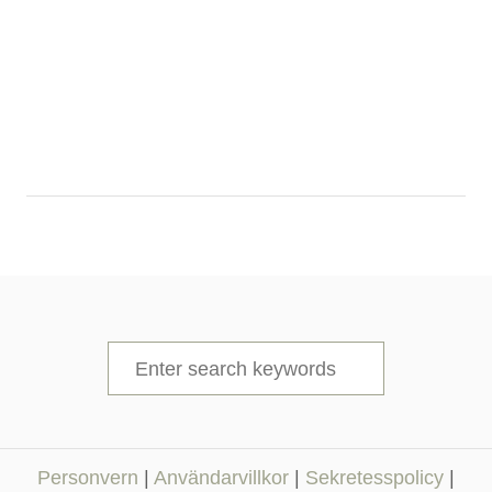
S
e
a
r
Personvern
|
Användarvillkor
|
Sekretesspolicy
|