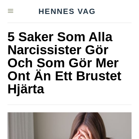
S
HENNES VAG
k
i
5 Saker Som Alla
p
t
Narcissister Gör
o
Och Som Gör Mer
C
Ont Än Ett Brustet
o
n
Hjärta
t
e
n
t