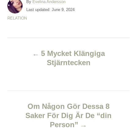
A
By
Evelina Andersson
u
P
Last updated:
June 9, 2024
t
o
C
RELATION
h
s
a
o
t
t
r
e
e
d
P
g
o
o
5 Mycket Klängiga
n
r
o
Stjärntecken
i
e
s
s
t
n
Om Någon Gör Dessa 8
Saker För Dig Är De “din
a
Person”
v