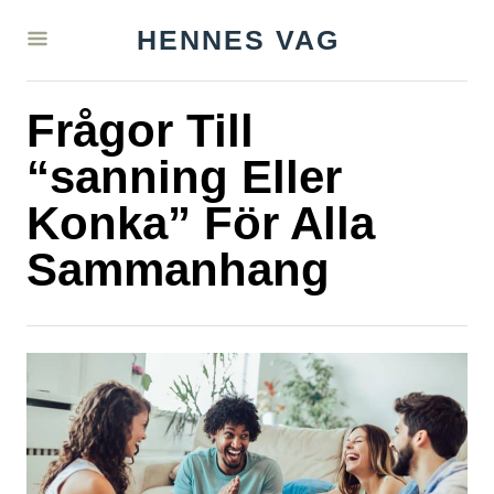
S
HENNES VAG
k
i
Frågor Till
p
t
“sanning Eller
o
Konka” För Alla
C
Sammanhang
o
n
t
e
n
t