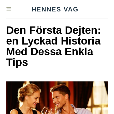
S
HENNES VAG
k
i
Den Första Dejten:
p
t
en Lyckad Historia
o
Med Dessa Enkla
C
Tips
o
n
t
e
n
t