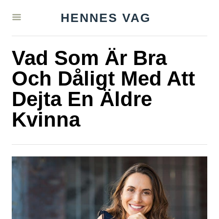
S
HENNES VAG
k
i
Vad Som Är Bra
p
t
Och Dåligt Med Att
o
Dejta En Äldre
C
Kvinna
o
n
t
e
n
t