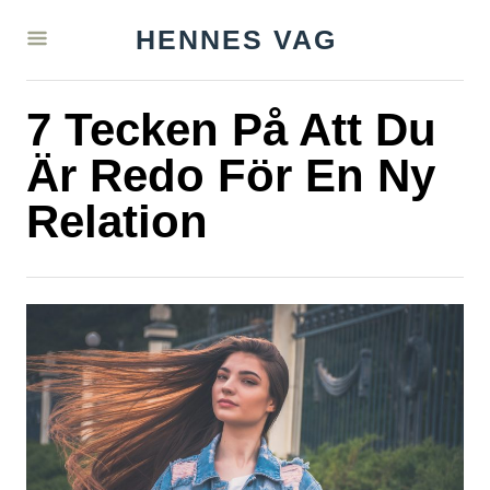
S
HENNES VAG
k
i
7 Tecken På Att Du
p
t
Är Redo För En Ny
o
Relation
C
o
n
t
e
n
t