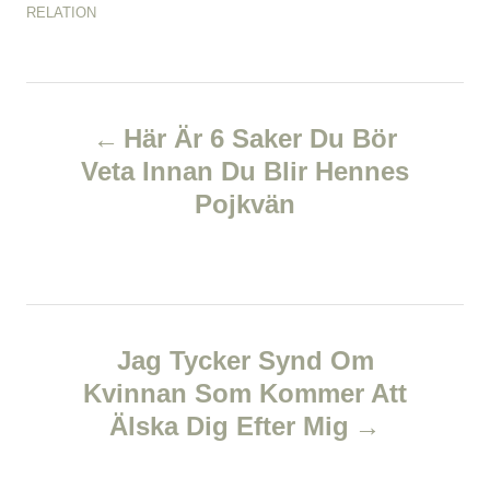
o
C
RELATION
h
s
a
o
t
t
r
e
e
d
P
g
o
o
Här Är 6 Saker Du Bör
n
r
o
Veta Innan Du Blir Hennes
i
e
Pojkvän
s
s
t
n
Jag Tycker Synd Om
a
Kvinnan Som Kommer Att
v
Älska Dig Efter Mig
i