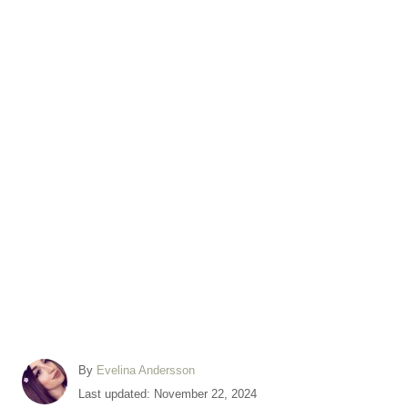
A
By
Evelina Andersson
u
P
Last updated:
November 22, 2024
t