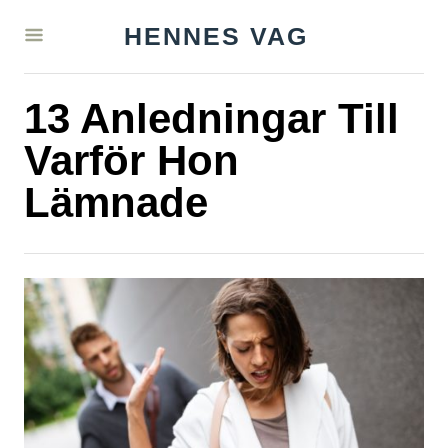
S
HENNES VAG
k
i
13 Anledningar Till
p
t
Varför Hon
o
Lämnade
C
o
n
t
e
n
t