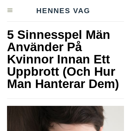
S
HENNES VAG
k
i
5 Sinnesspel Män
p
t
Använder På
o
Kvinnor Innan Ett
C
Uppbrott (Och Hur
o
n
Man Hanterar Dem)
t
e
n
t