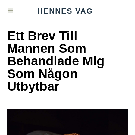
S
HENNES VAG
k
i
Ett Brev Till
p
t
Mannen Som
o
Behandlade Mig
C
Som Någon
o
n
Utbytbar
t
e
n
t