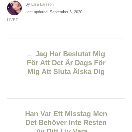
A
By
Elsa Larsson
u
P
Last updated:
September 3, 2020
t
o
C
LIVET
h
s
a
o
t
t
r
e
e
d
P
g
o
o
Jag Har Beslutat Mig
n
r
o
För Att Det Är Dags För
i
e
Mig Att Sluta Älska Dig
s
s
t
n
Han Var Ett Misstag Men
a
Det Behöver Inte Resten
v
Av Ditt Liv Vara