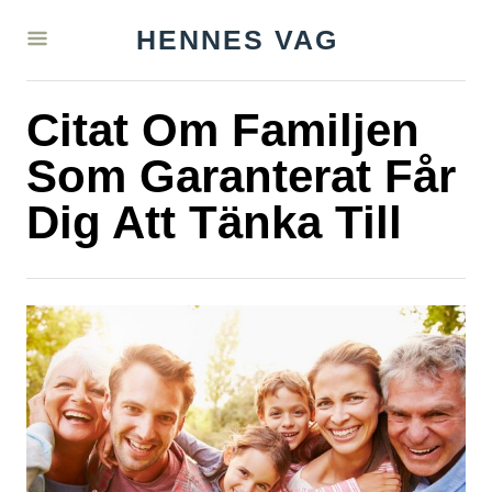
S
HENNES VAG
k
i
Citat Om Familjen
p
t
Som Garanterat Får
o
Dig Att Tänka Till
C
o
n
t
e
n
t