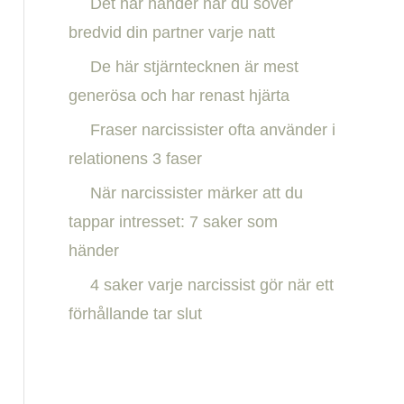
Det här händer när du sover
h
bredvid din partner varje natt
f
De här stjärntecknen är mest
o
generösa och har renast hjärta
r
:
Fraser narcissister ofta använder i
relationens 3 faser
När narcissister märker att du
tappar intresset: 7 saker som
händer
4 saker varje narcissist gör när ett
förhållande tar slut