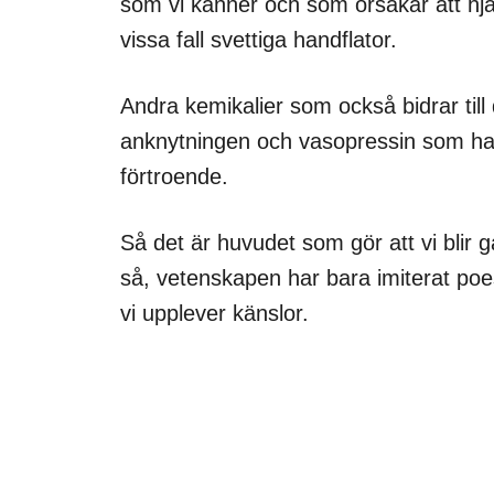
som vi känner och som orsakar att hjär
vissa fall svettiga handflator.
Andra kemikalier som också bidrar till 
anknytningen och vasopressin som har
förtroende.
Så det är huvudet som gör att vi blir ga
så, vetenskapen har bara imiterat poesi
vi upplever känslor.