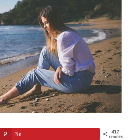
417
Pin
SHARES