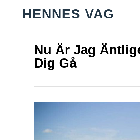
S
HENNES VAG
k
i
p
t
Nu Är Jag Äntlig
o
Dig Gå
C
o
n
t
e
n
t