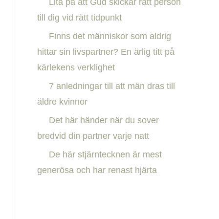
Lita på att Gud skickar rätt person
h
till dig vid rätt tidpunkt
f
Finns det människor som aldrig
o
hittar sin livspartner? En ärlig titt på
r
kärlekens verklighet
:
7 anledningar till att män dras till
äldre kvinnor
Det här händer när du sover
bredvid din partner varje natt
De här stjärntecknen är mest
generösa och har renast hjärta