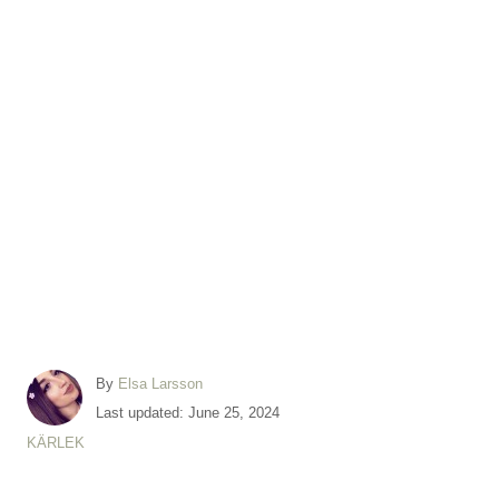
A
By
Elsa Larsson
u
P
Last updated:
June 25, 2024
t
o
C
KÄRLEK
h
s
a
o
t
t