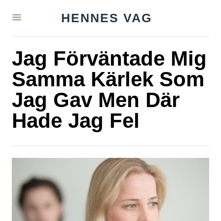
S
HENNES VAG
k
i
Jag Förväntade Mig
p
t
Samma Kärlek Som
o
Jag Gav Men Där
C
Hade Jag Fel
o
n
t
e
n
t