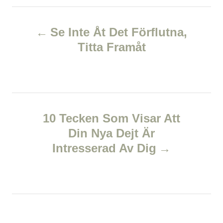
r
e
e
d
P
g
o
o
Se Inte Åt Det Förflutna,
n
r
o
Titta Framåt
i
e
s
s
t
n
10 Tecken Som Visar Att
Din Nya Dejt Är
a
Intresserad Av Dig
v
i
g