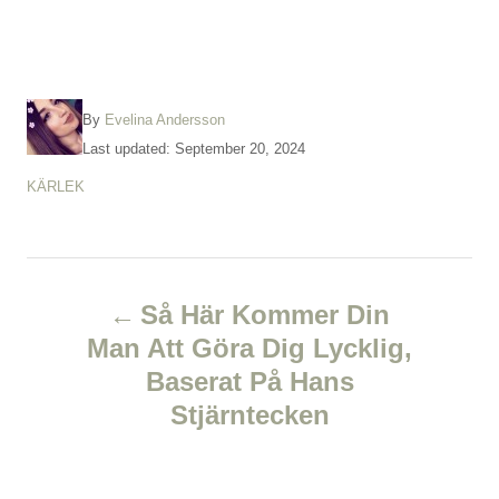
A
By
Evelina Andersson
u
P
Last updated:
September 20, 2024
t
o
C
KÄRLEK
h
s
a
o
t
t
r
e
e
d
P
g
o
o
Så Här Kommer Din
n
r
o
Man Att Göra Dig Lycklig,
i
e
Baserat På Hans
s
s
Stjärntecken
t
n