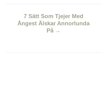
a
7 Sätt Som Tjejer Med
v
Ångest Älskar Annorlunda
På
i
g
a
t
i
o
n