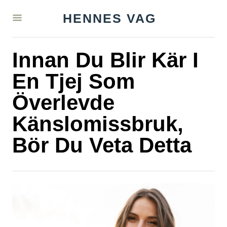
S
HENNES VAG
k
i
Innan Du Blir Kär I
p
t
En Tjej Som
o
Överlevde
C
Känslomissbruk,
o
n
Bör Du Veta Detta
t
e
n
t