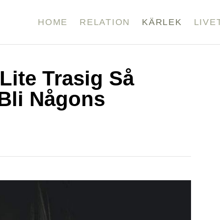
HOME
RELATION
KÄRLEK
LIVE
ite Trasig Så
Bli Någons