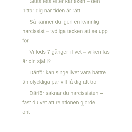
Sluta leta efter kärleken – den
h
hittar dig när tiden är rätt
f
Så känner du igen en kvinnlig
o
narcissist – tydliga tecken att se upp
r
för
:
Vi föds 7 gånger i livet – vilken fas
är din själ i?
Därför kan singellivet vara bättre
än olyckliga par vill få dig att tro
Därför saknar du narcissisten –
fast du vet att relationen gjorde
ont