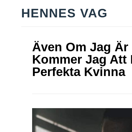
S
HENNES VAG
k
i
p
t
Även Om Jag Är L
o
Kommer Jag Att 
C
Perfekta Kvinna
o
n
t
e
n
t