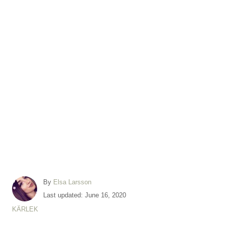
A
By
Elsa Larsson
u
P
Last updated:
June 16, 2020
t
o
C
KÄRLEK
h
s
a
o