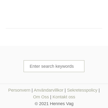
S
e
a
r
Personvern
|
Användarvillkor
|
Sekretesspolicy
|
c
Om Oss
|
Kontakt oss
h
© 2021 Hennes Vag