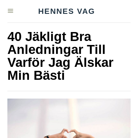
S
HENNES VAG
k
i
40 Jäkligt Bra
p
t
Anledningar Till
o
Varför Jag Älskar
C
Min Bästi
o
n
t
e
n
t