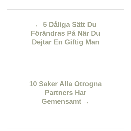
t
t
r
e
e
d
P
g
o
o
5 Dåliga Sätt Du
n
r
o
Förändras På När Du
i
e
Dejtar En Giftig Man
s
s
t
n
10 Saker Alla Otrogna
a
Partners Har
v
Gemensamt
i
g