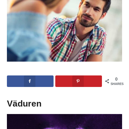
0
SHARES
Väduren