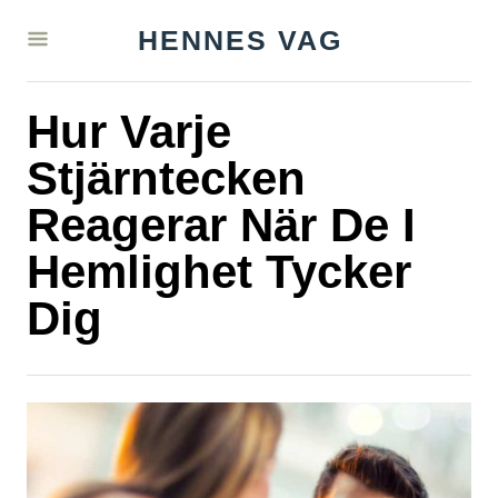
S
HENNES VAG
k
i
Hur Varje
p
t
Stjärntecken
o
Reagerar När De I
C
Hemlighet Tycker
o
n
Dig
t
e
n
t