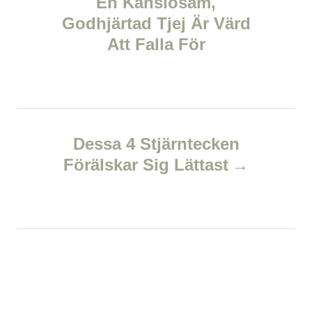
En Känslosam,
i
e
Godhjärtad Tjej Är Värd
s
s
Att Falla För
t
n
a
Dessa 4 Stjärntecken
v
Förälskar Sig Lättast
i
g
a
t