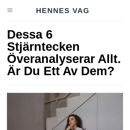
S
HENNES VAG
k
i
Dessa 6
p
t
Stjärntecken
o
Överanalyserar Allt.
C
Är Du Ett Av Dem?
o
n
t
e
n
t