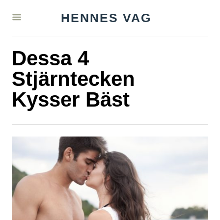
S
HENNES VAG
k
i
Dessa 4
p
t
Stjärntecken
o
Kysser Bäst
C
o
n
t
e
n
t