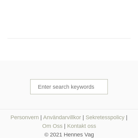
S
e
a
r
Personvern
|
Användarvillkor
|
Sekretesspolicy
|
c
Om Oss
|
Kontakt oss
h
© 2021 Hennes Vag