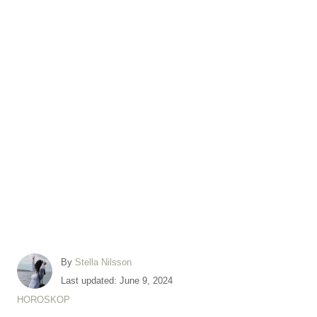
A
By
Stella Nilsson
u
P
Last updated:
June 9, 2024
t
o
C
HOROSKOP
h
s
a