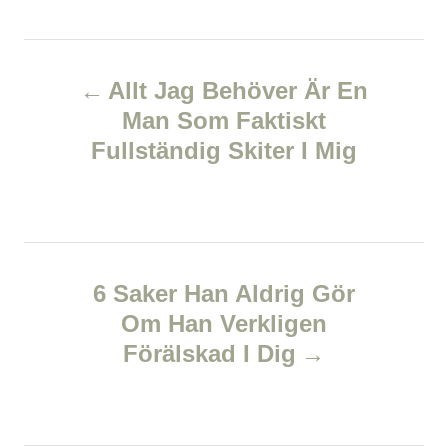
o
t
t
r
e
e
d
P
g
o
o
Allt Jag Behöver Är En
n
r
o
Man Som Faktiskt
i
e
Fullständig Skiter I Mig
s
s
t
n
6 Saker Han Aldrig Gör
a
Om Han Verkligen
v
Förälskad I Dig
i
g